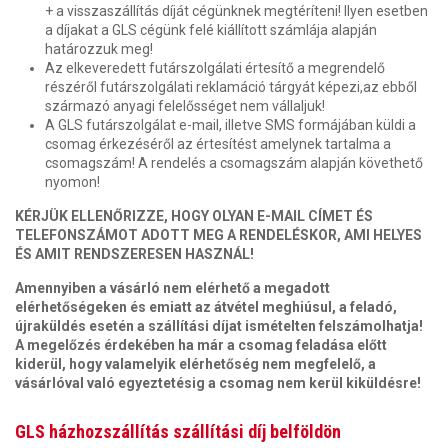
+ a visszaszállítás díját cégünknek megtéríteni! Ilyen esetben
a díjakat a GLS cégünk felé kiállított számlája alapján
határozzuk meg!
Az elkeveredett futárszolgálati értesítő a megrendelő
részéről futárszolgálati reklamáció tárgyát képezi,az ebből
származó anyagi felelősséget nem vállaljuk!
A GLS futárszolgálat e-mail, illetve SMS formájában küldi a
csomag érkezéséről az értesítést amelynek tartalma a
csomagszám! A rendelés a csomagszám alapján követhető
nyomon!
KÉRJÜK ELLENŐRIZZE, HOGY OLYAN E-MAIL CÍMET ÉS
TELEFONSZÁMOT ADOTT MEG A RENDELÉSKOR, AMI HELYES
ÉS AMIT RENDSZERESEN HASZNÁL!
Amennyiben a vásárló nem elérhető a megadott
elérhetőségeken és emiatt az átvétel meghiúsul, a feladó,
újraküldés esetén a szállítási díjat ismételten felszámolhatja!
A megelőzés érdekében ha már a csomag feladása előtt
kiderül, hogy valamelyik elérhetőség nem megfelelő, a
vásárlóval való egyeztetésig a csomag nem kerül kiküldésre!
GLS házhozszállítás szállítási díj belföldön