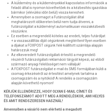
A küldemény és a küldeményekkel kapcsolatos információk a
feladó által is nyomon követhetőek és a kézbesítés igazolása
bármikor (elévülési időn belül) vissza keresheti.
Amennyiben a csomagot a Futárszolgálat által
meghatározott időkereten belül nem tudja átvenni, a
futárszolgálat a küldeményt automatikusan visszakézbesíti
részünkre.
Ez esetben a megrendelő köteles az eredeti, teljes futárdíjat
+ a visszaszállítás díját cégünknek megtéríteni! Ilyen esetben
a díjakat a FOXPOST cégünk felé kiállított számlája alapján
határozzuk meg!
Az elkeveredett futárszolgálati értesítő a megrendelő
részéről futárszolgálati reklamáció tárgyát képezi, az ebből
származó anyagi felelősséget nem vállaljuk!
A FOXPOST futárszolgálat e-mail és SMS formájában küldi a
csomag érkezéséről az értesítést amelynek tartalma a
csomagszám és a nyitókód! A rendelés a csomagszám
alapján követhető nyomon!
KÉRJÜK ELLENŐRIZZE, HOGY OLYAN E-MAIL CÍMET ÉS
TELEFONSZÁMOT ADOTT MEG A RENDELÉSKOR, AMI HELYES
ÉS AMIT RENDSZERESEN HASZNÁL!
Amennyiben a vásárló nem elérhető a megadott