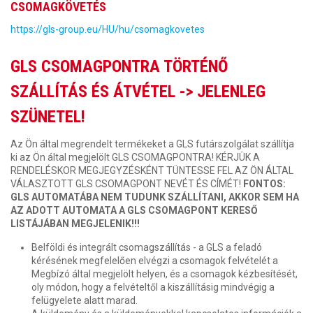
CSOMAGKÖVETÉS
https://gls-group.eu/HU/hu/csomagkovetes
GLS CSOMAGPONTRA TÖRTÉNŐ
SZÁLLÍTÁS ÉS ÁTVÉTEL ->
JELENLEG
SZÜNETEL!
Az Ön által megrendelt termékeket a GLS futárszolgálat szállítja
ki az Ön által megjelölt GLS CSOMAGPONTRA! KÉRJÜK A
RENDELÉSKOR MEGJEGYZÉSKÉNT TÜNTESSE FEL AZ ÖN ÁLTAL
VÁLASZTOTT GLS CSOMAGPONT NEVÉT ÉS CÍMÉT!
FONTOS:
GLS AUTOMATÁBA NEM TUDUNK SZÁLLÍTANI, AKKOR SEM HA
AZ ADOTT AUTOMATA A GLS CSOMAGPONT KERESŐ
LISTÁJÁBAN MEGJELENIK!!!
Belföldi és integrált csomagszállítás - a GLS a feladó
kérésének megfelelően elvégzi a csomagok felvételét a
Megbízó által megjelölt helyen, és a csomagok kézbesítését,
oly módon, hogy a felvételtől a kiszállításig mindvégig a
felügyelete alatt marad.