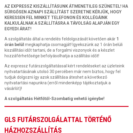
AZ EXPRESSZ KISZÁLLÍTÁSUNK ÁTMENETILEG SZÜNETEL! HA
SÜRGŐSEN AZNAPI SZÁLLÍTÁST SZERETNE KÉRJÜK, HOGY
KERESSEN FEL MINKET TELEFONON ÉS KOLLÉGÁINK
KALKULÁLNAK A SZÁLLÍTÁSRA A TÁVOLSÁG ALAPJÁN EGY
EGYEDI ÁRAT!
A szolgáltatás által a rendelés feldolgozását követően akár
1
órán belül
megkaphatja csomagját! Igyekszünk az 1 órán belüli
kiszállítási időt tartani, de a forgalmi viszonyok és a készlet
hozzáférhetősége befolyásolhatja a szállítási időt!
Az expressz futárszolgáltatással kért rendeléseket az üzleteink
nyitvatartásának utolsó 30 percében már nem biztos, hogy fel
tudjuk dolgozni így azok szállítása áteshet a következő
nyitvatartási napunkra (erről mindenképp tájékoztatjuk a
vásárlót)!
A szolgáltatás Hétfőtől-Szombatig vehető igénybe!
GLS FUTÁRSZOLGÁLATTAL TÖRTÉNŐ
HÁZHOZSZÁLLÍTÁS