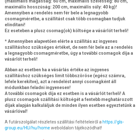
(maximális magasság: 60 cm, maximális szélesség: 80 cm,
maximális hosszúság: 200 cm, maximális súly: 40 kg)!
Amennyiben a rendelés nem fér bele a legnagyobb
csomagméretbe, a szállítást csak több csomagban tudjuk
elindítani!
Ez eseteben a plusz csomag(ok) költsége a vásárlót terheli!
* Amennyiben alapvetően elérte a szállítás az ingyenes
szállításhoz szükséges értéket, de nem fér bele az a rendelés
a legnagyobb csomagméretbe, úgy a további csomagok díja a
vásárlót terheli!
Abban az esetben ha a vásárlás értéke az ingyenes
szállításhoz szükséges limit többszöröse (egész számra,
lefele kerekítve), azt a rendelést annyi csomagként áll
módunkban feladni ingyenesen!
A további csomagok díja ez esetben is a vásárlót terheli! A
plusz csomagok szállítási költségét a fentebb meghatározott
díjak alapján kalkuláljuk de minden ilyen esetben egyeztetünk a
vásárlóval!
A futárszolgálat részletes szállítási feltételeiről a
https://gls-
group.eu/HU/hu/home
weboldalon tájékozódhat!