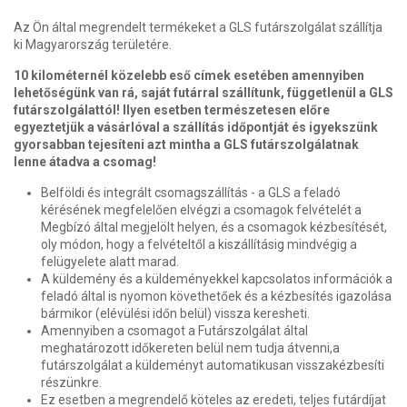
Az Ön által megrendelt termékeket a GLS futárszolgálat szállítja
ki Magyarország területére.
10 kilométernél közelebb eső címek esetében amennyiben
lehetőségünk van rá, saját futárral szállítunk, függetlenül a GLS
futárszolgálattól! Ilyen esetben természetesen előre
egyeztetjük a vásárlóval a szállítás időpontját és igyekszünk
gyorsabban tejesíteni azt mintha a GLS futárszolgálatnak
lenne átadva a csomag!
Belföldi és integrált csomagszállítás - a GLS a feladó
kérésének megfelelően elvégzi a csomagok felvételét a
Megbízó által megjelölt helyen, és a csomagok kézbesítését,
oly módon, hogy a felvételtől a kiszállításig mindvégig a
felügyelete alatt marad.
A küldemény és a küldeményekkel kapcsolatos információk a
feladó által is nyomon követhetőek és a kézbesítés igazolása
bármikor (elévülési időn belül) vissza keresheti.
Amennyiben a csomagot a Futárszolgálat által
meghatározott időkereten belül nem tudja átvenni,a
futárszolgálat a küldeményt automatikusan visszakézbesíti
részünkre.
Ez esetben a megrendelő köteles az eredeti, teljes futárdíjat