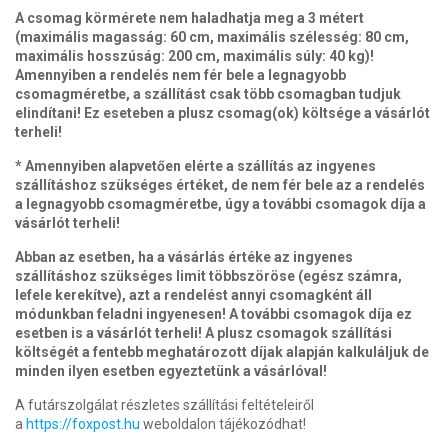
A csomag körmérete nem haladhatja meg a 3 métert
(maximális magasság: 60 cm, maximális szélesség: 80 cm,
maximális hosszúság: 200 cm, maximális súly: 40 kg)!
Amennyiben a rendelés nem fér bele a legnagyobb
csomagméretbe, a szállítást csak több csomagban tudjuk
elindítani! Ez eseteben a plusz csomag(ok) költsége a vásárlót
terheli!
* Amennyiben alapvetően elérte a szállítás az ingyenes
szállításhoz szükséges értéket, de nem fér bele az a rendelés
a legnagyobb csomagméretbe, úgy a további csomagok díja a
vásárlót terheli!
Abban az esetben, ha a vásárlás értéke az ingyenes
szállításhoz szükséges limit többszöröse (egész számra,
lefele kerekítve), azt a rendelést annyi csomagként áll
módunkban feladni ingyenesen! A további csomagok díja ez
esetben is a vásárlót terheli! A plusz csomagok szállítási
költségét a fentebb meghatározott díjak alapján kalkuláljuk de
minden ilyen esetben egyeztetünk a vásárlóval!
A futárszolgálat részletes szállítási feltételeiről
a
https://foxpost.hu
weboldalon tájékozódhat!