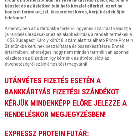
tudunk információt adni a nyitva tartási időn belül. Az online
készlet és az üzletben található készlet eltérhet, ezért ha
konkrét terméket, ízt, kiszerelést keres, kérjük érdeklőjön
telefonon!
Amennyiben az üzletünkbe történő ingyenes szállítást választja
(a rendelés leadásakor ez az alapbeállítás), a rendelt termékek a
1052 Budapest, Károly körút 8. szám alatt található Prime Protein
üzletünkbe kerülnek beszállításra és összekészítésre. Ennek
értelmében, lehetséges, hogy nem minden termék van azonnal
készleten az ülzetben, így kérnénk az átvétel előtt az
átvehetőségről szóló értesítést megvárni!
UTÁNVÉTES FIZETÉS ESETÉN A
BANKKÁRTYÁS FIZETÉSI SZÁNDÉKOT
KÉRJÜK MINDENKÉPP ELŐRE JELEZZE A
RENDELÉSKOR MEGJEGYZÉSBEN!
EXPRESSZ PROTEIN FUTÁR: