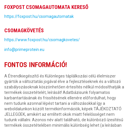
FOXPOST CSOMAGAUTOMATA KERESŐ
https://foxpost.hu/csomagautomatak
CSOMAGKÖVETÉS
https://www.foxpost.hu/csomagkovetes/
info@primeprotein.eu
FONTOS INFORMÁCIÓ!
A Étrendkiegészítő és Különleges táplálkozási célú élelmiszer
gyártók a változtatás jogával élve a fejlesztéseknek és a változó
szabályozásoknak köszönhetően értesítés nélkül módosíthatják a
termékek összetételét, leírását! Adatbázisunk folyamatos
karbantartásának és frissítésének ellenére előfordulhat, hogy
nem tudunk azonnal lépést tartani a változásokkal így a
weboldalunkon közölt termékinformációk, képek TÁJÉKOZTATÓ
JELLEGŰEK, amikért az említett okok miatt felelősséget nem
tudunk vállalni. Azonos név alatt található, de különböző ízesítésű
termékek összetételében minimális különbség lehet (a leírásban