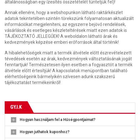
általánosságban egy ízesítés összetételét tüntetjük fel)!
Annak ellenére, hogy a webshopunkon látható raktárkészlet
adatok tekintetében szintén törekszünk folyamatosan aktualizált
információkat megjeleníteni, az egyszerre bejövő rendelések,
vásárlások és esetleges készleteltérések miatt ezen adatok is
TÁJÉKOZTATÓ JELLEGŰEK! A weboldalon látható árak és
kedvezmények képzése emberi erőforrások által történik!
A hibalehetőségek miatt a termék átvétele előtt észrevételezett
tévedések esetén az árak, kedvezmények változtatásának jogát
fenntartjuk! Természetesen ilyen esetben a fogyasztót a termék
átvétele előtt értesítjük! A kapcsolatok menüpontban található
elérhetőségeink bármelyikén szívesen adunk szakszerű
tájékoztatást termékeinkről!
GY.I.K
Hogyan használjam fel a Hűségpontjaimat?
Hogyan juthatok kuponhoz?