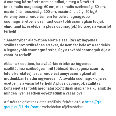
A csomag körmérete nem haladhatja meg a 3 métert
(maximális magasság: 60 cm, maximális szélesség: 80 cm,
maximális hosszúság: 200 cm, maximális súly: 40 kg)!
Amennyiben a rendelés nem fér bele a legnagyobb
csomagméretbe, a szállítást csak több csomagban tudjuk
elindítani! Ez eseteben a plusz csomag(ok) költsége a vásárlót
terheli!
* Amennyiben alapvetően elérte a szállítás az ingyenes
szállításhoz szükséges értéket, de nem fér bele az a rendelés
a legnagyobb csomagméretbe, úgy a további csomagok díja a
vásárlót terheli!
Abban az esetben, ha a vásárlás értéke az ingyenes
szállításhoz szükséges limit többszöröse (egész számra,
lefele kerekítve), azt a rendelést annyi csomagként áll
módunkban feladni ingyenesen! A további csomagok díja ez
esetben is a vásárlót terheli! A plusz csomagok szállítási
költségét a fentebb meghatározott díjak alapján kalkuláljuk de
minden ilyen esetben egyeztetünk a vásárlóval!
A futárszolgálat részletes szállítási feltételeiről a
https://gls-
group.eu/HU/hu/home
weboldalon tájékozódhat!