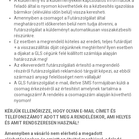
A küldemény és a küldeményekkel kapcsolatos információk a
feladó által is nyomon követhetőek és a kézbesítés igazolása
bármikor (elévülési időn belül) vissza keresheti.
Amennyiben a csomagot a Futárszolgálat által
meghatározott időkereten belül nem tudja átvenni, a
futárszolgálat a küldeményt automatikusan visszakézbesíti
részünkre.
Ez esetben a megrendelő köteles az eredeti, teljes futárdíjat
+ a visszaszállítás díját cégünknek megtéríteni! Ilyen esetben
a díjakat a GLS cégünk felé kiállított számlája alapján
határozzuk meg!
Az elkeveredett futárszolgálati értesítő a megrendelő
részéről futárszolgálati reklamáció tárgyát képezi, az ebből
származó anyagi felelősséget nem vállaljuk!
A GLS futárszolgálat e-mail, illetve SMS formájában küldi a
csomag érkezéséről az értesítést amelynek tartalma a
csomagszám! A rendelés a csomagszám alapján követhető
nyomon!
KÉRJÜK ELLENŐRIZZE, HOGY OLYAN E-MAIL CÍMET ÉS
TELEFONSZÁMOT ADOTT MEG A RENDELÉSKOR, AMI HELYES
ÉS AMIT RENDSZERESEN HASZNÁL!
Amennyiben a vásárló nem elérhető a megadott