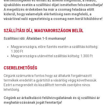
elérhetőségeken és emiatt az átvétel meghiúsul, a feladó,
újraküldés esetén a szállítási díjat ismételten felszámolhatja!
A megelőzés érdekében ha már a csomag feladása előtt
kiderül, hogy valamelyik elérhetőség nem megfelelő, a
vásárlóval való egyeztetésig a csomag nem kerül kiküldésre!
SZÁLLÍTÁSI DÍJ, MAGYARORSZÁGON BELÜL
Szállítási idő: Általában 1-5 munkanap!
Magyarországra, előre fizetés esetén a szállítási költség:
1.300 Ft
Magyarországra utánvéttel szállítási költség: 1.300 Ft
CSERELEHETŐSÉG
Cégünk számunkra fontos hogy az általunk forgalmazott
termékek eredetét a gyártótól a vásárlóig végig követhessük.
Ezért a megrendelt és kiszállított termék cseréjére nincs
lehetőség.
Cégünk az árkalkuláció felülvizsgálatának és új szállítási ár
meghatározásának jogát fenntartja!