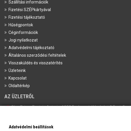
Szállítási információk
Fizetési SZÉPkártyával
Fizetési tájékoztató
Hűségpontok
Céginformációk
Jogi nyilatkozat
Adatvédelmi tájékoztató
Általános szerződési feltételek
Visszaküldés és visszatérítés
Üzleteink
Kapcsolat
Oldaltérkép
AZ ÜZLETRŐL
Cím:
Prime Protein Astoria, 1052 Budapest, Károly krt 8 Fszt. 5.
Tel:
+36-20/398-1647
Email:
info@primeprotein.eu
Adatvédelmi beállítások