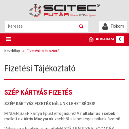
Fiókom
KOSARAM
0
Kezdőlap
Fizetési tájékoztató
Fizetési Tájékoztató
SZÉP KÁRTYÁS FIZETÉS
SZÉP KÁRTYÁS FIZETÉS NÁLUNK LEHETSÉGES!
MINDEN SZÉP kártya típust elfogadunk! Az
általános zsebek
mellett az
Aktív Magyarok
zsebből is lehetséges nálunk fizetni!
Válassza a bankjának megfelelő SZÉP KÁRTYA ELFOGADÁS