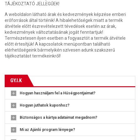
TÁJÉKOZTATÓ JELLEGŰEK!
A weboldalon látható árak és kedvezmények képzése emberi
erőforrások által történik! A hibalehetőségek miatt a termék
átvétele előtt észrevételezett tévedések esetén az árak,
kedvezmények változtatásának jogát fenntartjuk!
Természetesen ilyen esetben a fogyasztót a termék átvétele
előtt értesítjük! A kapcsolatok menüpontban található
elérhetőségeink bármelyikén szívesen adunk szakszerű
tájékoztatást termékeinkről!
GY.I.K
Hogyan használjam fel a Hűségpontjaimat?
Hogyan juthatok kuponhoz?
Biztonságos a kártya adataimat megadnom?
Mi az Ajánló program lényege?