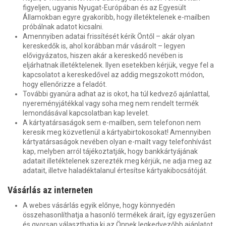
figyeljen, ugyanis Nyugat-Európában és az Egyesült
Államokban egyre gyakoribb, hogy illetéktelenek e-mailben
próbálnak adatot kicsalni.
Amennyiben adatai frissítését kérik Öntől – akár olyan
kereskedők is, ahol korábban már vásárolt – legyen
elővigyázatos, hiszen akár a kereskedő nevében is
eljárhatnak illetéktelenek. Ilyen esetekben kérjük, vegye fel a
kapcsolatot a kereskedővel az addig megszokott módon,
hogy ellenőrizze a feladót.
További gyanúra adhat az is okot, ha túl kedvező ajánlattal,
nyereményjátékkal vagy soha meg nem rendelt termék
lemondásával kapcsolatban kap levelet.
A kártyatársaságok sem e-mailben, sem telefonon nem
keresik meg közvetlenül a kártyabirtokosokat! Amennyiben
kártyatársaságok nevében olyan e-mailt vagy telefonhívást
kap, melyben arról tájékoztatják, hogy bankkártyájának
adatait illetéktelenek szerezték meg kérjük, ne adja meg az
adatait, illetve haladéktalanul értesítse kártyakibocsátóját.
Vásárlás az interneten
A webes vásárlás egyik előnye, hogy könnyedén
összehasonlíthatja a hasonló termékek árait, így egyszerűen
és gyorsan választhatja ki az Önnek legkedvezőbb ajánlatot.