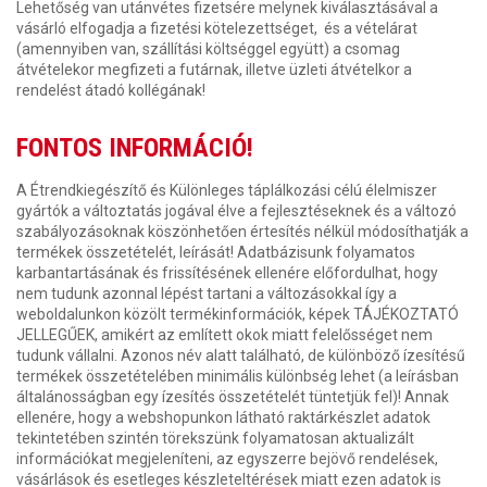
Lehetőség van utánvétes fizetsére melynek kiválasztásával a
vásárló elfogadja a fizetési kötelezettséget, és a vételárat
(amennyiben van, szállítási költséggel együtt) a csomag
átvételekor megfizeti a futárnak, illetve üzleti átvételkor a
rendelést átadó kollégának!
FONTOS INFORMÁCIÓ!
A Étrendkiegészítő és Különleges táplálkozási célú élelmiszer
gyártók a változtatás jogával élve a fejlesztéseknek és a változó
szabályozásoknak köszönhetően értesítés nélkül módosíthatják a
termékek összetételét, leírását! Adatbázisunk folyamatos
karbantartásának és frissítésének ellenére előfordulhat, hogy
nem tudunk azonnal lépést tartani a változásokkal így a
weboldalunkon közölt termékinformációk, képek TÁJÉKOZTATÓ
JELLEGŰEK, amikért az említett okok miatt felelősséget nem
tudunk vállalni. Azonos név alatt található, de különböző ízesítésű
termékek összetételében minimális különbség lehet (a leírásban
általánosságban egy ízesítés összetételét tüntetjük fel)! Annak
ellenére, hogy a webshopunkon látható raktárkészlet adatok
tekintetében szintén törekszünk folyamatosan aktualizált
információkat megjeleníteni, az egyszerre bejövő rendelések,
vásárlások és esetleges készleteltérések miatt ezen adatok is