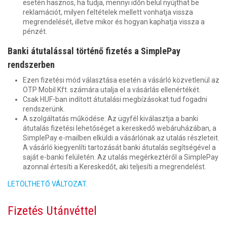
esetén hasznos, ha tudja, mennyi időn belül nyújthat be
reklamációt, milyen feltételek mellett vonhatja vissza
megrendelését, illetve mikor és hogyan kaphatja vissza a
pénzét.
Banki átutalással történő fizetés a SimplePay
rendszerben
Ezen fizetési mód választása esetén a vásárló közvetlenül az
OTP Mobil Kft. számára utalja el a vásárlás ellenértékét.
Csak HUF-ban indított átutalási megbízásokat tud fogadni
rendszerünk.
A szolgáltatás működése: Az ügyfél kiválasztja a banki
átutalás fizetési lehetőséget a kereskedő webáruházában, a
SimplePay e-mailben elküldi a vásárlónak az utalás részleteit.
A vásárló kiegyenlíti tartozását banki átutalás segítségével a
saját e-banki felületén. Az utalás megérkeztéről a SimplePay
azonnal értesíti a Kereskedőt, aki teljesíti a megrendelést.
LETÖLTHETŐ VÁLTOZAT.
Fizetés Utánvéttel