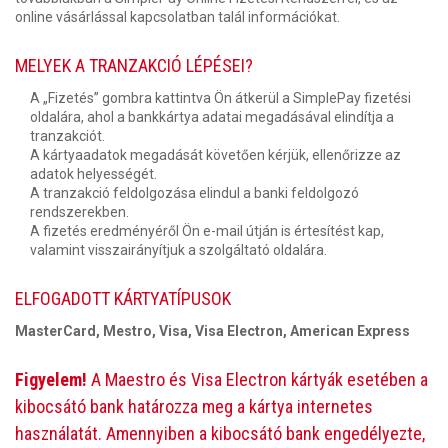
online vásárlással kapcsolatban talál információkat.
MELYEK A TRANZAKCIÓ LÉPÉSEI?
A „Fizetés” gombra kattintva Ön átkerül a SimplePay fizetési
oldalára, ahol a bankkártya adatai megadásával elindítja a
tranzakciót.
A kártyaadatok megadását követően kérjük, ellenőrizze az
adatok helyességét.
A tranzakció feldolgozása elindul a banki feldolgozó
rendszerekben.
A fizetés eredményéről Ön e-mail útján is értesítést kap,
valamint visszairányítjuk a szolgáltató oldalára.
ELFOGADOTT KÁRTYATÍPUSOK
MasterCard, Mestro, Visa, Visa Electron, American Express
Figyelem!
A Maestro és Visa Electron kártyák esetében a
kibocsátó bank határozza meg a kártya internetes
használatát. Amennyiben a kibocsátó bank engedélyezte,