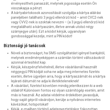
érvényesítheti panaszát, melynek jogossága esetén Ön
visszakapja a pénzt.
A kártyabirtokosok azonosítását szolgálja a kártya aláírási
paneljében található 3 jegyű ellenőrző kód – amit CVC2-nek
vagy CVV2-nek is szoktak nevezni – (a 3 jegyű ellenőrző kód
megtalálható a kártyaszám, illetve annak utolsó négy
számjegye után). Ezt a kódot kérjük, ugyanolyan
gondossággal kezelje, mint a PIN kódot!
Biztonsági jó tanácsok
Növeli a biztonságot, ha SMS-szolgáltatást igényel bankjától,
melynek eredményeképpen a számlán történt változásokról
azonnal értesítést kap.
Kérjük, készpénzfelvételnél, illetve vásárlásnál használt
négyjegyű PIN kódját soha ne adja meg internetes fizetés
esetén, illetve ügyeljen arra, hogy a kártyaszámát és a kártya
lejárati dátumát ne adja ki illetékteleneknek!
A vásárlást, fizetést követően mindig jelentkezzen ki a web
oldalról! Különösen fontos ez olyan számítógép esetén, amit
más is használ. Az adatai védelme érdekében javasoljuk,
hogy saját gépről vásároljon, kerülje a nyilvános internetes
kávézókat, hotspotokat!
Kéjük, e-mailben történő adategyeztetéskor fokozottan