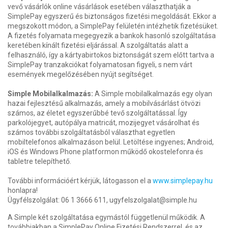
vevő vásárlók online vásárlások esetében választhatják a
SimplePay egyszerű és biztonságos fizetési megoldását. Ekkor a
megszokott módon, a SimplePay felületén intézhetik fizetésüket.
A fizetés folyamata megegyezik a bankok hasonló szolgáltatása
keretében kínált fizetési eljárással. A szolgáltatás alatt a
felhasználó, így a kártyabirtokos biztonságát szem előtt tartva a
SimplePay tranzakciókat folyamatosan figyeli, s nem várt
események megelőzésében nyújt segítséget.
Simple Mobilalkalmazás:
A Simple mobilalkalmazás egy olyan
hazai fejlesztésű alkalmazás, amely a mobilvásárlást ötvözi
számos, az életet egyszerűbbé tevő szolgáltatással. Így
parkolójegyet, autópálya matricát, mozijegyet vásárolhat és
számos további szolgáltatásból választhat egyetlen
mobiltelefonos alkalmazáson belül. Letöltése ingyenes; Android,
iOS és Windows Phone platformon működő okostelefonra és
tabletre telepíthető.
További információért kérjük, látogasson el a
www.simplepay.hu
honlapra!
Ügyfélszolgálat: 06 1 3666 611, ugyfelszolgalat@simple.hu
A Simple két szolgáltatása egymástól függetlenül működik. A
továbbiakban a SimplePay Online Fizetési Rendszerrel, és az