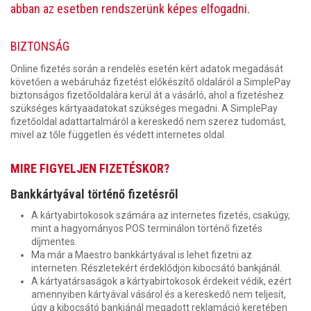
abban az esetben rendszerünk képes elfogadni.
BIZTONSÁG
Online fizetés során a rendelés esetén kért adatok megadását
követően a webáruház fizetést előkészítő oldaláról a SimplePay
biztonságos fizetőoldalára kerül át a vásárló, ahol a fizetéshez
szükséges kártyaadatokat szükséges megadni. A SimplePay
fizetőoldal adattartalmáról a kereskedő nem szerez tudomást,
mivel az tőle független és védett internetes oldal.
MIRE FIGYELJEN FIZETÉSKOR?
Bankkártyával történő fizetésről
A kártyabirtokosok számára az internetes fizetés, csakúgy,
mint a hagyományos POS terminálon történő fizetés
díjmentes.
Ma már a Maestro bankkártyával is lehet fizetni az
interneten. Részletekért érdeklődjön kibocsátó bankjánál.
A kártyatársaságok a kártyabirtokosok érdekeit védik, ezért
amennyiben kártyával vásárol és a kereskedő nem teljesít,
úgy a kibocsátó bankjánál megadott reklamáció keretében