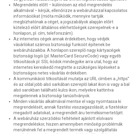
Megrendelés előtt – különösen az első megrendelés
alkalmával – kérjük, ellenőrizze a webáruházzal kapcsolatos
információkat (mióta működik, mennyire tartják
megbízhatónak a céget, a jogszabályok alapján előírt
kötelező előírt általános elérhetőségek szerepelnek-e a
honlapon, pl. cím, telefonszám).
Az internetes cégek annak érdekében, hogy védjék
vásárlóikat számos biztonsági funkciót építenek be
webáruházaikba. A honlapon szereplő nagy kártyacégek
biztonsági logói (pl. MasterCard SecureCode) vagy egyéb
titkosítások pl. SSL-kódok mindegyike arra utal, hogy az
internetes kereskedő megtette a szükséges lépéseket a
biztonságos netes vásárlás érdekében.
A kommunikáció titkosítását mutatja az URL címben a „https”
és az oldal jobb alsó sarkában szereplő lakat ikon is vagy a bal
alsó sarokban található kulcs ikon, melyekre kattintva
megjelennek a biztonsági tanúsítványok.
Minden vásárlás alkalmával mentse el vagy nyomtassa ki
megrendelését, annak fizetési visszaigazolását, a fizetéskor
megadott adatokat, a megrendelt áru termékismertetőjét.
A webáruház szerződési feltételeit ajánlott elolvasni
megrendeléskor, hiszen amennyiben minőségi problémák
merülnének fel a megrendelt termék vagy szolgáltatás