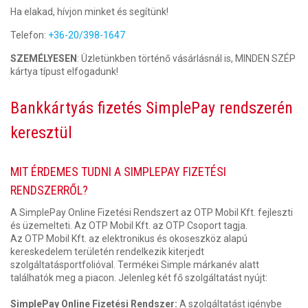
Ha elakad, hívjon minket és segítünk!
Telefon:
+36-20/398-1647
SZEMÉLYESEN
: Üzletünkben történő vásárlásnál is, MINDEN SZÉP
kártya típust elfogadunk!
Bankkártyás fizetés SimplePay rendszerén
keresztül
MIT ÉRDEMES TUDNI A SIMPLEPAY FIZETÉSI
RENDSZERRŐL?
A SimplePay Online Fizetési Rendszert az OTP Mobil Kft. fejleszti
és üzemelteti. Az OTP Mobil Kft. az OTP Csoport tagja.
Az OTP Mobil Kft. az elektronikus és okoseszköz alapú
kereskedelem területén rendelkezik kiterjedt
szolgáltatásportfolióval. Termékei Simple márkanév alatt
találhatók meg a piacon. Jelenleg két fő szolgáltatást nyújt:
SimplePay Online Fizetési Rendszer:
A szolgáltatást igénybe