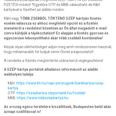
FIZETÉSI módot! *Egyelőre OTP és MKB válaszható de K&H
kártyával is fizethet az alábbi módon:
K&H vagy
TÖBB ZSEBBŐL TÖRTÉNŐ SZÉP kártyás fizetés
esetén válassza ez ahhoz megfelelő opciót és a fizetés
menetéről a rendelést követően az Ön által megadott e-mail
címre küldjük a tájékoztatást! Ez alapján a fizetés gyorsan és
egyszerűen lebonyolítható akár több zsebből kombinálva!
Kérjük olyan elérhetőséget adjon meg amit rendszeresen használ,
hogy mihamarabb fel tudjuk venni Önnel a kapcsolatot!
A rendelés a fizetés megtörténte utána kerül véglegesítésre!
A SZÉP kártya portálok általános informácóit az alábbi
webhelyen találja:
K&H:
https://www.kh.hu/napi-penzugyek/bankkartya/szep-
kartya
OTP:
https://szepkartya.otpportalok.hu/fooldal/
MKB:
https://www.mkbszepkartya.hu
Az ország egész területére kiszállítunk, Budapesten belül akár
aznapi szállítással is!