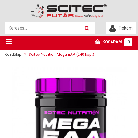
Fiókom
KOSARAM
0
Kezdőlap
Scitec Nutrition Mega EAA (240 kap.)