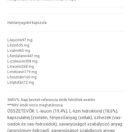
Hatóanyagok
4 kapszula
L-leucin
697 mg
L-lizin
535 mg
L-valin
465 mg
L-fenilalanin
447 mg
L-izoleucin
358 mg
L-treonin
268 mg
L-metionin
179 mg
L-hisztidin
160 mg
L-triptofán
72 mg
3
NRV%: Napi beviteli referencia érték felnőttek esetén.
***NRV érték nincs meghatározva.
ÖSSZETEVŐK
: L-leucin (19,4%), L-lizin hidroklorid (18,6%),
kapszulahéj [zselatin, fényezőanyag (sellak), színezék (vas-
oxidok és vas-hidroxidok), savanyúságot szabályozó anyag
(ammónium-hidroxid), savanyúságot szabályozó anyag