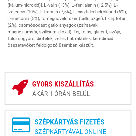
(kálium-hidroxid)], L-valin (13%), L-fenilalanin (12,5%), L-
izoleucin (10%), L-treonin (7,5%), L-hisztidin hidroklorid (6%),
L-metionin (5%), tömegnövelő szer (cellulózgél), L-triptofán
(2%), csomósodást gátló anyagok (zsírsavak
magnéziumsói, szilícium-dioxid). Tej, tojás, glutént, szója,
földimogyoró, diófélék, zeller, hal, rákfélék, kén-dioxid
összetevőket feldolgozó üzemben készült.
GYORS KISZÁLLÍTÁS
AKÁR 1 ÓRÁN BELÜL
SZÉPKÁRTYÁS FIZETÉS
SZÉPKÁRTYÁVAL ONLINE