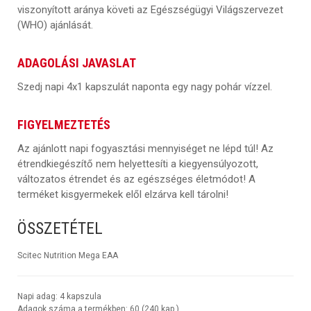
viszonyított aránya követi az Egészségügyi Világszervezet
(WHO) ajánlását.
ADAGOLÁSI JAVASLAT
Szedj napi 4x1 kapszulát naponta egy nagy pohár vízzel.
FIGYELMEZTETÉS
Az ajánlott napi fogyasztási mennyiséget ne lépd túl! Az
étrendkiegészítő nem helyettesíti a kiegyensúlyozott,
változatos étrendet és az egészséges életmódot! A
terméket kisgyermekek elől elzárva kell tárolni!
ÖSSZETÉTEL
Scitec Nutrition Mega EAA
Napi adag:
4 kapszula
Adagok száma a termékben:
60 (240 kap.)