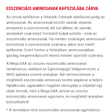
ESSZENCIÁIS AMINOSAVAK KAPSZULÁBA ZÁRVA
Az izmok építőkövei a fehérjék. Fehérjék építőkövei pedig az
aminosavak. Az aminosavak között vannak olyanok,
amelyeket a szervezetünk elő tud állítani, de vannak,
amelyeket csak külső forrásból tudjuk pótolni - ezek az
esszenciális aminosavak. Ha minden szükséges aminosavat
biztosítunk a szervezetünk számára, akkor lesz miből
építkeznie. Ezért fontos a fehérjében, aminosavakban
gazdag, kiegyensúlyozott étrend minden sportoló számára.
A Mega EAA az összes esszenciális aminosavat
tartalmazza, ráadásul az Egészségügyi Világszervezet, a
WHO ajánlása szerinti arányban. Bár természetesen a
megfelelő esszenciális aminosav bevitel alapköve a helyes
táplálkozás, ugyanakkor nagyban támogatja a céljaidat egy
olyan termék, mint a Mega EAA, amivel az összes
esszenciális aminosavat egyszerre, és megfelelő arányban
biztosíthatod!
* A termékben lévő esszenciális aminosavak egymáshoz