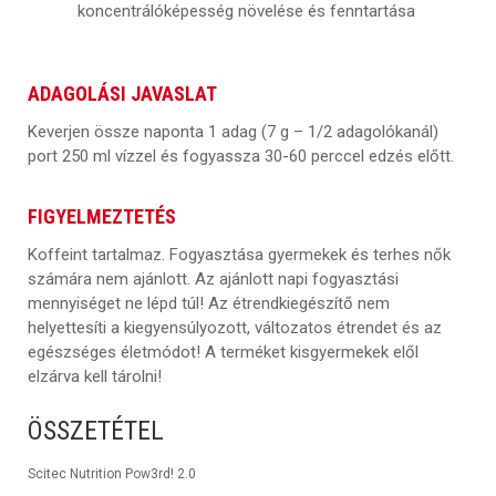
koncentrálóképesség növelése és fenntartása
ADAGOLÁSI JAVASLAT
Keverjen össze naponta 1 adag (7 g – 1/2 adagolókanál)
port 250 ml vízzel és fogyassza 30-60 perccel edzés előtt.
FIGYELMEZTETÉS
Koffeint tartalmaz. Fogyasztása gyermekek és terhes nők
számára nem ajánlott. Az ajánlott napi fogyasztási
mennyiséget ne lépd túl! Az étrendkiegészítő nem
helyettesíti a kiegyensúlyozott, változatos étrendet és az
egészséges életmódot! A terméket kisgyermekek elől
elzárva kell tárolni!
ÖSSZETÉTEL
Scitec Nutrition Pow3rd! 2.0