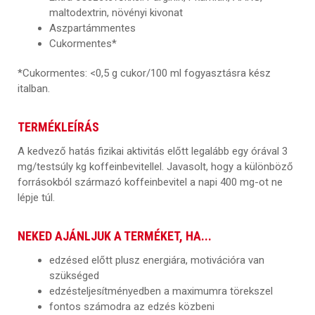
maltodextrin, növényi kivonat
Aszpartámmentes
Cukormentes*
*Cukormentes: <0,5 g cukor/100 ml fogyasztásra kész
italban.
TERMÉKLEÍRÁS
A kedvező hatás fizikai aktivitás előtt legalább egy órával 3
mg/testsúly kg koffeinbevitellel. Javasolt, hogy a különböző
forrásokból származó koffeinbevitel a napi 400 mg-ot ne
lépje túl.
NEKED AJÁNLJUK A TERMÉKET, HA...
edzésed előtt plusz energiára, motivációra van
szükséged
edzésteljesítményedben a maximumra törekszel
fontos számodra az edzés közbeni