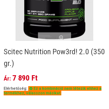
NAGYÍTÁS
Scitec Nutrition Pow3rd! 2.0 (350
gr.)
7 890 Ft
Ár:
Elérhetőség:
Ez a kombináció nem létezik ehhez a
termékhez, válasszon másikat.