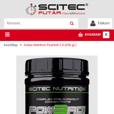
Fiókom
KOSARAM
0
Kezdőlap
Scitec Nutrition Pow3rd! 2.0 (350 gr.)