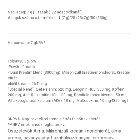
Napi adag:
7 g | 1 tasak (1/2 adagolókanál)
Adagok száma a termékben:
1 (7 g)/25 (25x7g)/50 (350g)
Hatóanyagok
7 g
NRV
3
Folsav
30 µg
15%
,Pow3rd!” matrix
-“Dual Kreatin” blend (3000mg): Mikronizált kreatin-monohidrát, Kreatin-
citrát
ebből kreatin: 2641 mg
“Special blend” : Béta-alanin: 520 mg, L-arginin HCL: 500 mg, Koffein:
200 mg, Acetil-L-karnitin HCL: 100 mg, Rhodiola rosea-kivonat: 50 mg,
Alfa-ketoglutarát kálcium (AKG): 10 mg, Maltodextrin: 10 mg
4390 mg
†
3
NRV%: Napi beviteli referencia érték felnőttek esetén.
***NRV érték nincs meghatározva.
Összetevők Alma
: Mikronizált kreatin-monohidrát, alma
aroma, savanyúságot szabályozó anyag: citromsav