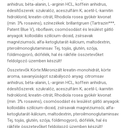
anhidrus; béta-alanin, L-arginin HCL, koffein anhidrus,
édesítőszerek: szukralóz, aceszulfám K; acetil-L-karnitin
hidroklorid, kreatin-citrát, Rhodiola rosea gyökér kivonat
(min. 3% rosavins), színezékek: brillantgruen (Tartrazin***,
Patent Blue V), riboflavin; csomósodást és lesülést gátló
anyagok: kolloidális szilícium-dioxid, zsírsavak
magnéziumsói; alfa-ketoglutarát-kálcium, maltodextrin,
pteroilmonoglutaminsav. Tej, tojás, glutén, szója,
földimogyoró, diófélék, hal és rákféle összetevőket
feldolgozó üzemben készült!
Összetevők Körte
:Mikronizált kreatin-monohidrát, körte
aroma, savanyúságot szabályozó anyag: citromsav
anhidrus; béta-alanin, L-arginin HCL, koffein anhidrus,
édesítőszerek: szukralóz, aceszulfám K; acetil-L-karnitin
hidroklorid, kreatin-citrát, Rhodiola rosea gyökér kivonat
(min. 3% rosavins), csomósodást és lesülést gátló anyagok:
kolloidális szilícium-dioxid, zsírsavak magnéziumsói; alfa-
ketoglutarát-kálcium, maltodextrin, pteroilmonoglutaminsav.
Tej, tojás, glutén, szója, földimogyoró, diófélék, hal és
rákféle összetevőket feldolgozó üzemben készült!