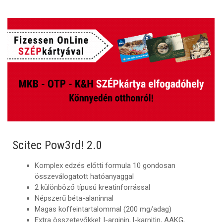
Scitec Pow3rd! 2.0
Komplex edzés előtti formula 10 gondosan
összeválogatott hatóanyaggal
2 különböző típusú kreatinforrással
Népszerű béta-alaninnal
Magas koffeintartalommal (200 mg/adag)
Extra összetevőkkel: l-arginin, l-karnitin, AAKG,