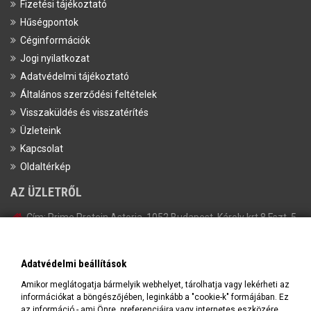
Fizetési tájékoztató
Hűségpontok
Céginformációk
Jogi nyilatkozat
Adatvédelmi tájékoztató
Általános szerződési feltételek
Visszaküldés és visszatérítés
Üzleteink
Kapcsolat
Oldaltérkép
AZ ÜZLETRŐL
Cím:
Prime Protein Astoria, 1052 Budapest, Károly krt 8 Fszt. 5.
Tel:
+36-20/398-1647
Email:
info@primeprotein.eu
Adatvédelmi beállítások
Amikor meglátogatja bármelyik webhelyet, tárolhatja vagy lekérheti az
információkat a böngészőjében, leginkább a "cookie-k" formájában. Ez
az információ - ami Önre, preferenciáira vagy internetes eszközére