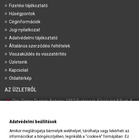
Fizetési tájékoztató
Hűségpontok
Céginformációk
Jogi nyilatkozat
Adatvédelmi tájékoztató
Általános szerződési feltételek
Visszaküldés és visszatérítés
Üzleteink
Kapcsolat
Oldaltérkép
AZ ÜZLETRŐL
Cím:
Prime Protein Astoria, 1052 Budapest, Károly krt 8 Fszt. 5.
Tel:
+36-20/398-1647
Email:
info@primeprotein.eu
Adatvédelmi beállítások
Amikor meglátogatja bármelyik webhelyet, tárolhatja vagy lekérheti az
információkat a böngészőjében, leginkább a "cookie-k" formájában. Ez