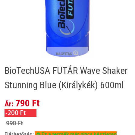
NAGYÍTÁS
BioTechUSA FUTÁR Wave Shaker
Stunning Blue (Királykék) 600ml
790 Ft
Ár:
-200 Ft
990 Ft
Elérhetőség:
Ez a termék már nincs készleten